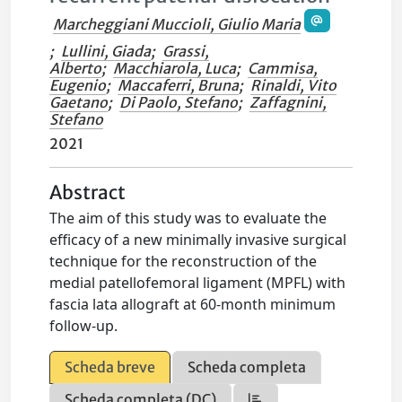
Marcheggiani Muccioli, Giulio Maria
;
Lullini, Giada
;
Grassi,
Alberto
;
Macchiarola, Luca
;
Cammisa,
Eugenio
;
Maccaferri, Bruna
;
Rinaldi, Vito
Gaetano
;
Di Paolo, Stefano
;
Zaffagnini,
Stefano
2021
Abstract
The aim of this study was to evaluate the
efficacy of a new minimally invasive surgical
technique for the reconstruction of the
medial patellofemoral ligament (MPFL) with
fascia lata allograft at 60-month minimum
follow-up.
Scheda breve
Scheda completa
Scheda completa (DC)