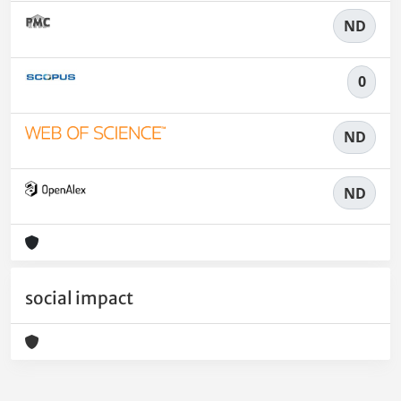
ND
0
ND
ND
social impact