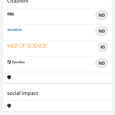
Citazioni
ND
ND
45
ND
social impact