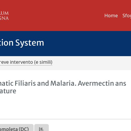
Home
Sfo
tion System
reve intervento (e simili)
tic Filiaris and Malaria. Avermectin ans
ature
ompleta (DC)