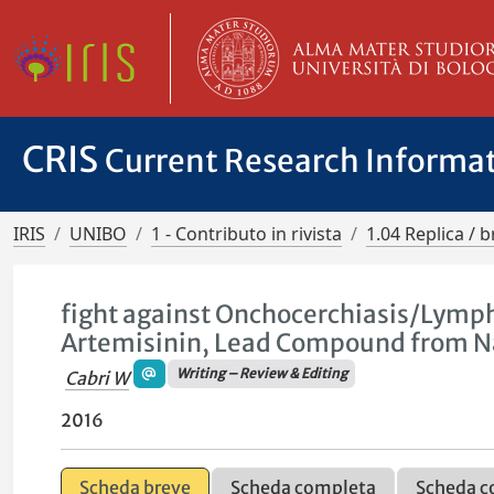
CRIS
Current Research Informa
IRIS
UNIBO
1 - Contributo in rivista
1.04 Replica / b
fight against Onchocerchiasis/Lympha
Artemisinin, Lead Compound from N
Writing – Review & Editing
Cabri W
2016
Scheda breve
Scheda completa
Scheda c