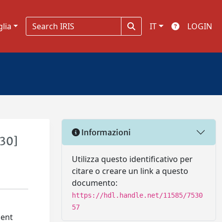
glia
IT
LOGIN
Informazioni
030]
Utilizza questo identificativo per
citare o creare un link a questo
documento:
https://hdl.handle.net/11585/7530
57
ment