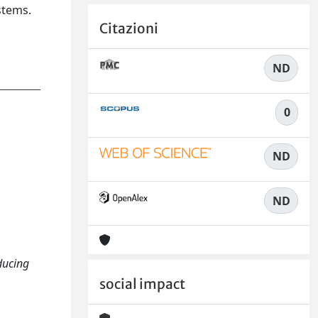
stems.
Citazioni
ND
0
ND
ND
ducing
social impact