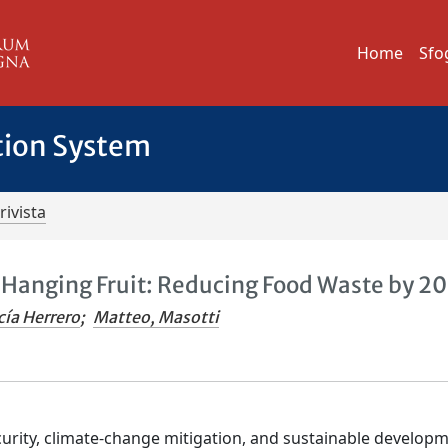
Home
Sfo
tion System
rivista
-Hanging Fruit: Reducing Food Waste by 2
cía Herrero
;
Matteo, Masotti
curity, climate-change mitigation, and sustainable develop