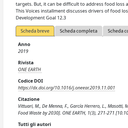
targets. But, it can be difficult to address food l
This Voices installment discusses drivers of food l
Development Goal 12.3
Scheda breve
Scheda completa
Scheda c
Anno
2019
Rivista
ONE EARTH
Codice DOI
https://dx.doi.org/10.1016/j.oneear.2019.11.001
Citazione
Vittuari, M., De Menna, F., García Herrero, L., Masotti
Food Waste by 2030]. ONE EARTH, 1(3), 271-271 [10.10
Tutti gli autori