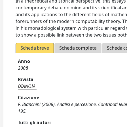
In a theoretical and storical perspective, this essays
contemporary debate on mind and its scientifical and
and its applications to the different fields of mathem
forerunners of the modern computability theory. The
in his monadological system with particular regar
to show a possible link between the two issues bot
Scheda breve
Scheda completa
Scheda c
Anno
2008
Rivista
DIANOIA
Citazione
F. Bianchini (2008). Analisi e percezione. Contributi le
195.
Tutti gli autori