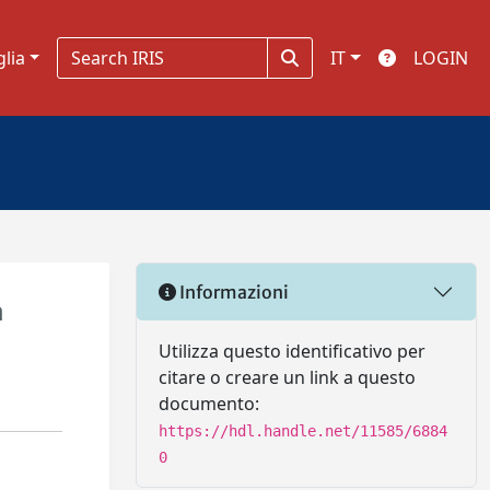
glia
IT
LOGIN
Informazioni
a
Utilizza questo identificativo per
citare o creare un link a questo
documento:
https://hdl.handle.net/11585/6884
0