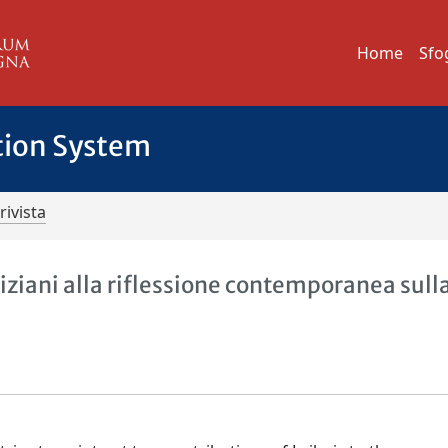
Home
Sfo
tion System
rivista
niziani alla riflessione contemporanea sull