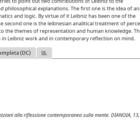
 tries to point out two contributions of Leibniz to the
 philosophical explanations. The first one is the idea of an
atics and logic. By virtue of it Leibniz has been one of the
 second one is the leibnesian analitical treatment of perc
d to the themes of representation and human knowledge. Th
h in Leibniz work and in contemporary reflection on mind.
ompleta (DC)
ibniziani alla riflessione contemporanea sulla mente. DIANOIA, 13