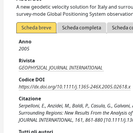
A new geodetic velocity solution for Italy and surr
survey-mode Global Positioning System observation
Scheda breve
Scheda completa
Scheda c
Anno
2005
Rivista
GEOPHYSICAL JOURNAL INTERNATIONAL
Codice DOI
https://dx.doi.org/10.1111/j.1365-246X.2005.02618.x
Citazione
Serpelloni, E., Anzidei, M., Baldi, P., Casula, G., Galvani,
Surrounding Regions: New Results From the Analysis
JOURNAL INTERNATIONAL, 161, 861-880 [10.1111/j.13
Tutti gli autori