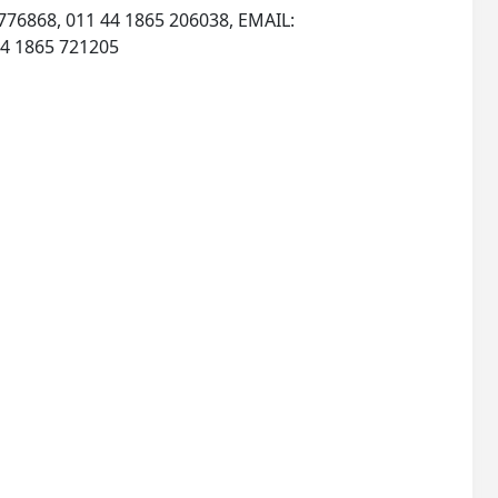
776868, 011 44 1865 206038, EMAIL:
, INTERNET: http://www.blackwell-science.com, Fax: 011 44 1865 721205