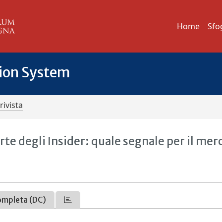
Home
Sfo
tion System
rivista
arte degli Insider: quale segnale per il mer
ompleta (DC)