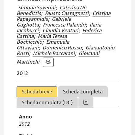
Simona Soverini
;
Caterina De
Benedittis
;
Fausto Castagnetti
;
Cristina
Papayannidis
;
Gabriele
Gugliotta
;
Francesca Palandri
;
Ilaria
Iacobucci
;
Claudia Venturi
;
Federica
Cattina
;
Maria Teresa
Bochicchio
;
Emanuela
Ottaviani
;
Domenico Russo
;
Gianantonio
Rosti
;
Michele Baccarani
;
Giovanni
Martinelli
2012
Scheda breve
Scheda completa
Scheda completa (DC)
Anno
2012