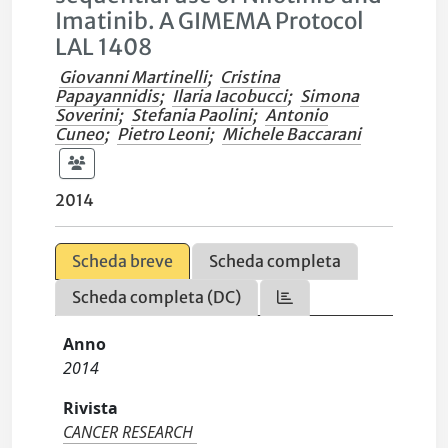
Imatinib. A GIMEMA Protocol
LAL 1408
Giovanni Martinelli
;
Cristina
Papayannidis
;
Ilaria Iacobucci
;
Simona
Soverini
;
Stefania Paolini
;
Antonio
Cuneo
;
Pietro Leoni
;
Michele Baccarani
2014
Scheda breve
Scheda completa
Scheda completa (DC)
Anno
2014
Rivista
CANCER RESEARCH