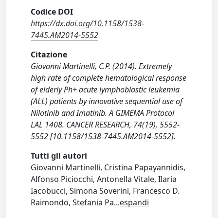
Codice DOI
https://dx.doi.org/10.1158/1538-
7445.AM2014-5552
Citazione
Giovanni Martinelli, C.P. (2014). Extremely
high rate of complete hematological response
of elderly Ph+ acute lymphoblastic leukemia
(ALL) patients by innovative sequential use of
Nilotinib and Imatinib. A GIMEMA Protocol
LAL 1408. CANCER RESEARCH, 74(19), 5552-
5552 [10.1158/1538-7445.AM2014-5552].
Tutti gli autori
Giovanni Martinelli, Cristina Papayannidis,
Alfonso Piciocchi, Antonella Vitale, Ilaria
Iacobucci, Simona Soverini, Francesco D.
Raimondo, Stefania Pa
...
espandi