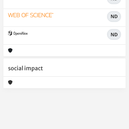
ND
ND
social impact