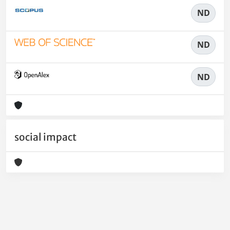
ND
ND
ND
social impact