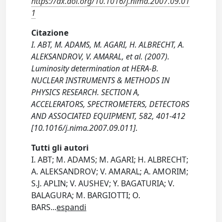
https://dx.doi.org/10.1016/j.nima.2007.09.01
1
Citazione
I. ABT, M. ADAMS, M. AGARI, H. ALBRECHT, A.
ALEKSANDROV, V. AMARAL, et al. (2007).
Luminosity determination at HERA-B.
NUCLEAR INSTRUMENTS & METHODS IN
PHYSICS RESEARCH. SECTION A,
ACCELERATORS, SPECTROMETERS, DETECTORS
AND ASSOCIATED EQUIPMENT, 582, 401-412
[10.1016/j.nima.2007.09.011].
Tutti gli autori
I. ABT; M. ADAMS; M. AGARI; H. ALBRECHT;
A. ALEKSANDROV; V. AMARAL; A. AMORIM;
S.J. APLIN; V. AUSHEV; Y. BAGATURIA; V.
BALAGURA; M. BARGIOTTI; O.
BARS
...
espandi