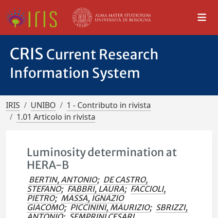
CRIS
Current Research
Information System
IRIS
UNIBO
1 - Contributo in rivista
1.01 Articolo in rivista
Luminosity determination at
HERA-B
BERTIN, ANTONIO
;
DE CASTRO,
STEFANO
;
FABBRI, LAURA
;
FACCIOLI,
PIETRO
;
MASSA, IGNAZIO
GIACOMO
;
PICCININI, MAURIZIO
;
SBRIZZI,
ANTONIO
;
SEMPRINI CESARI,