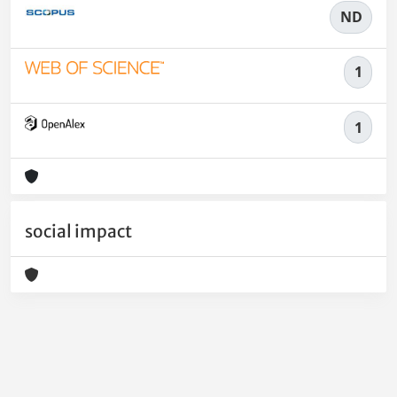
ND
1
1
social impact