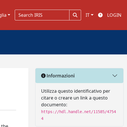
glia
IT
LOGIN
Informazioni
Utilizza questo identificativo per
citare o creare un link a questo
documento:
https://hdl.handle.net/11585/4754
4
 the