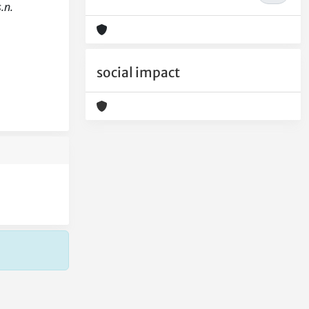
.n.
social impact