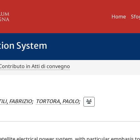
Home
Sfo
tion System
Contributo in Atti di convegno
ILI, FABRIZIO
;
TORTORA, PAOLO
;
tellite electrical power system, with particular emphasis to