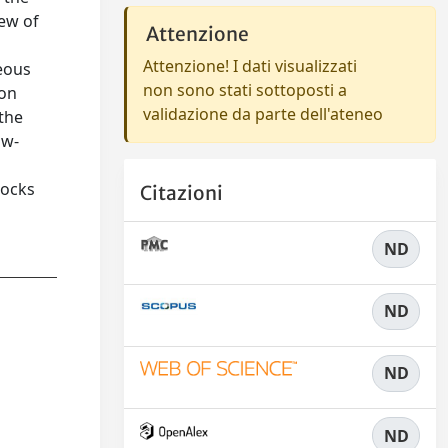
ew of
Attenzione
Attenzione! I dati visualizzati
eous
non sono stati sottoposti a
ion
validazione da parte dell'ateneo
 the
ow-
locks
Citazioni
ND
ND
ND
ND