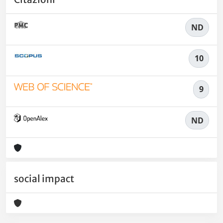
ND
10
9
ND
social impact