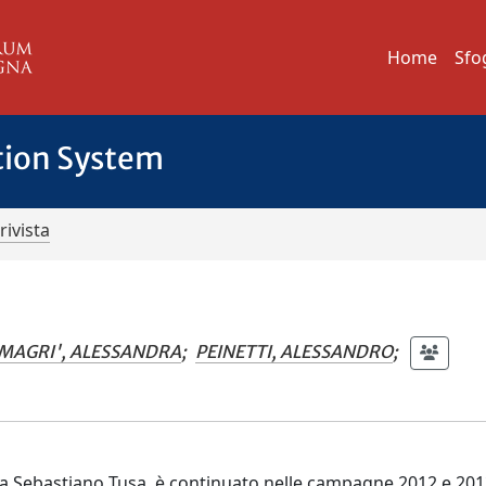
Home
Sfo
tion System
rivista
)
MAGRI', ALESSANDRA
;
PEINETTI, ALESSANDRO
;
to da Sebastiano Tusa, è continuato nelle campagne 2012 e 20