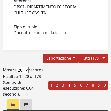
Afferenza
DISCI - DIPARTIMENTO DI STORIA
CULTURE CIVILTA'
Tipo di ruolo
Docenti di ruolo di IIa fascia
Esportazione
Tutti (179)
Mostra
records
Risultati 1 - 20 di 179
(tempo di
1
2
3
4
5
6
7
8
9
esecuzione: 0.04
secondi).