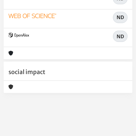
ND
ND
social impact