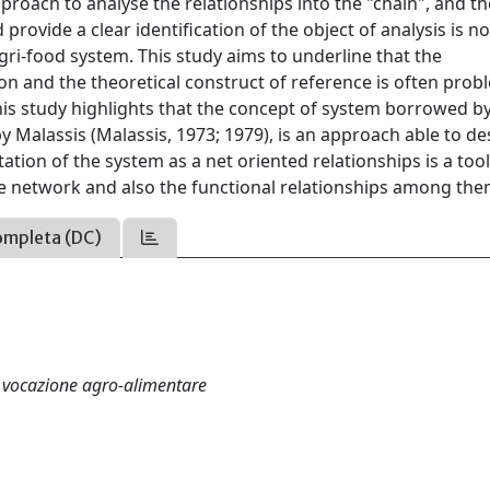
proach to analyse the relationships into the "chain", and th
provide a clear identification of the object of analysis is no
 agri-food system. This study aims to underline that the
ion and the theoretical construct of reference is often prob
his study highlights that the concept of system borrowed b
y Malassis (Malassis, 1973; 1979), is an approach able to de
tion of the system as a net oriented relationships is a too
he network and also the functional relationships among the
ompleta (DC)
i a vocazione agro-alimentare