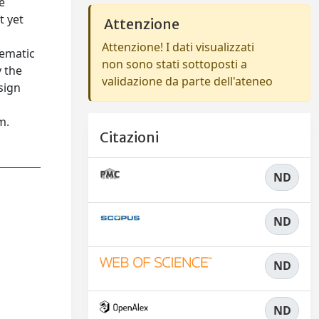
e
t yet
Attenzione
Attenzione! I dati visualizzati
lematic
non sono stati sottoposti a
y the
validazione da parte dell'ateneo
sign
l
m.
Citazioni
ND
ND
ND
ND