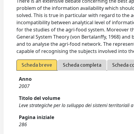
There is an extensive debate concerning the best ap
problem of the information availability which should 
solved. This is true in particular with regard to the
incompatibility between analytical level of informat
for the studies of the agri-food system. Moreover t
General System Theory (von Bertalanffy, 1968) and b
and to analyse the agri-food network. The representa
capable of recognising the subjects involved into t
Scheda breve
Scheda completa
Scheda c
Anno
2007
Titolo del volume
Leve strategiche per lo sviluppo dei sistemi territorial
Pagina iniziale
286