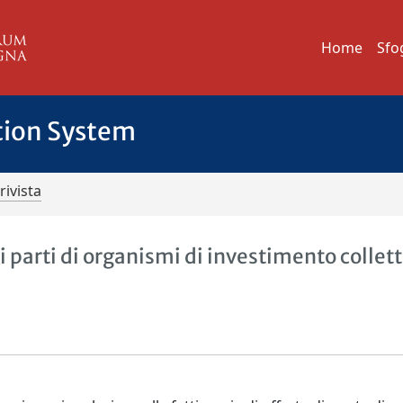
Home
Sfo
tion System
rivista
 di parti di organismi di investimento collett