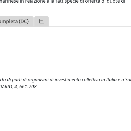
marinese in relazione alla fattispecie di offerta di quote di
ompleta (DC)
erta di parti di organismi di investimento collettivo in Italia e a Sa
ARIO, 4, 661-708.