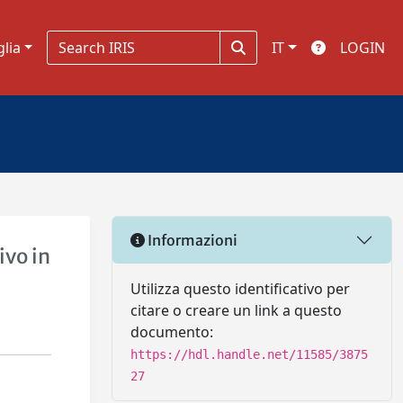
glia
IT
LOGIN
Informazioni
ivo in
Utilizza questo identificativo per
citare o creare un link a questo
documento:
https://hdl.handle.net/11585/3875
27