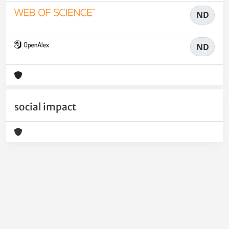
ND
ND
social impact
Powered by
IRIS
-
about IRIS
-