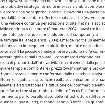
 interrogava sugli elementi che favoriscono la diffusione di u
t sono obiettivi strategici di molte imprese e ambiti complessi
si accorge che ogni giorno la rete si evolve: da una parte n
o le modalità di presentare offerte ormai classiche (es. Amazo
 una veloce e continua penetrazione di Internet nella socie
divide continua a rallentare (Emarketer 2004): quasi tre italia
lentemente perché non sanno adoperare il computer (ciò
e famiglie italiane) (Censis, 2004). Emerge inoltre un eleme
si riscontra un impiego per lo più ludico, mentre negli adulti
marketer 2004) Le piccole e medie imprese vedono nell’e-comm
mercato globale; dall’altro lato, i consumatori colgono nel
tà di prodotti, dall’interattività con chi vende, dalla possib
isparmiare tempo e confrontare i prezzi (Swaminathan e Lepko
i sono sostanzialmente confermati dalle ricerche e statisti
 differenze legate alle specifiche realtà socio-economiche naz
rallentare e ad ostacolare la diffusione del commercio elett
ie: fattori che si potrebbero definire “tecnici”, e fattori ch
erimento per lo più allo stato delle infrastrutture (diffusio
requenza di guasti, etc), i secondi sono più difficili da quantif