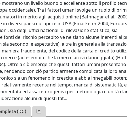
 mostrano un livello buono o eccellente sotto il profilo tecn
uropa occidentale). Tra i fattori umani svolge un ruolo di pri
matori in merito agli acquisti online (Bathnagar et al., 2000
te in diversi paesi europei e in USA (Emarketer 2004; Europ
, sia degli uffici nazionali di rilevazione statistica, sia
fonti del rischio percepito ve ne siano alcune inerenti al 
sia secondo le aspettative), altre in generale alla transazi
aniera fraudolenta, del codice della carta di credito utili
della merce (ad esempio che la merce arrivi danneggiata) (Hof
004). Oltre a ciò emerge che questi fattori umani presentano
, rendendo con ciò particolarmente complicata la loro anal
ronico sia un fenomeno in crescita e abbia innegabili potenz
è relativamente recente nel tempo, manca di sistematicità, e
mmentata ed assai eterogenea per metodologia e unità d’an
derazione alcuni di questi fat...
ompleta (DC)