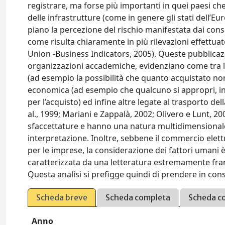
registrare, ma forse più importanti in quei paesi che
delle infrastrutture (come in genere gli stati dell’E
piano la percezione del rischio manifestata dai consu
come risulta chiaramente in più rilevazioni effettua
Union -Business Indicators, 2005). Queste pubblicazioni
organizzazioni accademiche, evidenziano come tra le 
(ad esempio la possibilità che quanto acquistato non 
economica (ad esempio che qualcuno si appropri, in m
per l’acquisto) ed infine altre legate al trasporto 
al., 1999; Mariani e Zappalà, 2002; Olivero e Lunt, 2
sfaccettature e hanno una natura multidimensionale
interpretazione. Inoltre, sebbene il commercio elett
per le imprese, la considerazione dei fattori umani 
caratterizzata da una letteratura estremamente fra
Questa analisi si prefigge quindi di prendere in consi
Scheda breve
Scheda completa
Scheda c
Anno