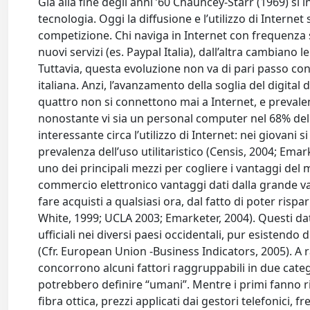
Già alla fine degli anni ’60 Chauncey-Starr (1969) si
tecnologia. Oggi la diffusione e l’utilizzo di Interne
competizione. Chi naviga in Internet con frequenza 
nuovi servizi (es. Paypal Italia), dall’altra cambian
Tuttavia, questa evoluzione non va di pari passo con
italiana. Anzi, l’avanzamento della soglia del digital 
quattro non si connettono mai a Internet, e preva
nonostante vi sia un personal computer nel 68% dell
interessante circa l’utilizzo di Internet: nei giovani 
prevalenza dell’uso utilitaristico (Censis, 2004; E
uno dei principali mezzi per cogliere i vantaggi del 
commercio elettronico vantaggi dati dalla grande varie
fare acquisti a qualsiasi ora, dal fatto di poter r
White, 1999; UCLA 2003; Emarketer, 2004). Questi dat
ufficiali nei diversi paesi occidentali, pur esistendo
(Cfr. European Union -Business Indicators, 2005). A 
concorrono alcuni fattori raggruppabili in due categor
potrebbero definire “umani”. Mentre i primi fanno rif
fibra ottica, prezzi applicati dai gestori telefonici, f