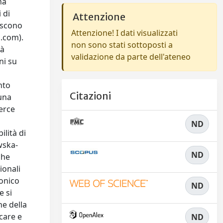
na
 di
Attenzione
ascono
Attenzione! I dati visualizzati
n.com).
non sono stati sottoposti a
tà
validazione da parte dell'ateneo
ni su
nto
Citazioni
 una
erce
ND
ilità di
wska-
ND
che
ionali
ronico
ND
e si
ne della
icare e
ND