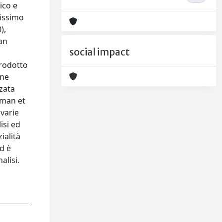
ico e
missimo
),
ean
social impact
prodotto
one
zzata
fman et
 varie
isi ed
ialità
d è
alisi.