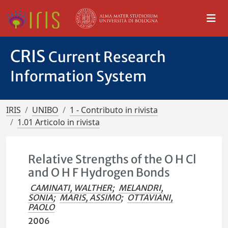
CRIS
Current Research
Information System
IRIS
UNIBO
1 - Contributo in rivista
1.01 Articolo in rivista
Relative Strengths of the O H Cl
and O H F Hydrogen Bonds
CAMINATI, WALTHER
;
MELANDRI,
SONIA
;
MARIS, ASSIMO
;
OTTAVIANI,
PAOLO
2006