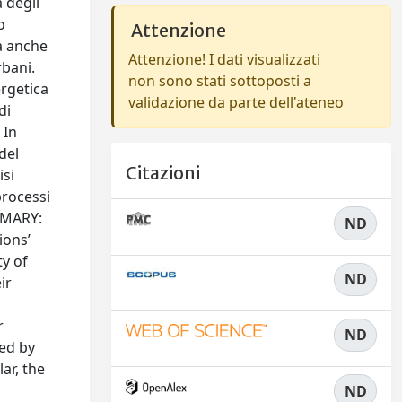
 degli
o
Attenzione
ma anche
Attenzione! I dati visualizzati
rbani.
non sono stati sottoposti a
ergetica
validazione da parte dell'ateneo
di
 In
 del
Citazioni
isi
processi
UMMARY:
ND
ions’
ty of
ND
ir
l
r
ND
red by
ar, the
ND