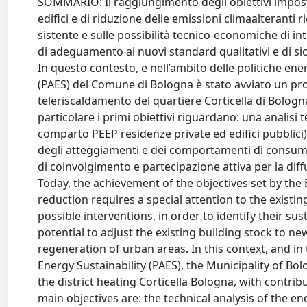
SOMMARIO: Il raggiungimento degli obiettivi imposti
edifici e di riduzione delle emissioni climaalteranti 
sistente e sulle possibilità tecnico-economiche di in
di adeguamento ai nuovi standard qualitativi e di sicu
In questo contesto, e nell’ambito delle politiche ene
(PAES) del Comune di Bologna è stato avviato un prog
teleriscaldamento del quartiere Corticella di Bologna
particolare i primi obiettivi riguardano: una analisi te
comparto PEEP residenze private ed edifici pubblici), 
degli atteggiamenti e dei comportamenti di consumo 
di coinvolgimento e partecipazione attiva per la d
Today, the achievement of the objectives set by the 
reduction requires a special attention to the existing
possible interventions, in order to identify their sus
potential to adjust the existing building stock to ne
regeneration of urban areas. In this context, and in 
Energy Sustainability (PAES), the Municipality of Bo
the district heating Corticella Bologna, with contrib
main objectives are: the technical analysis of the en