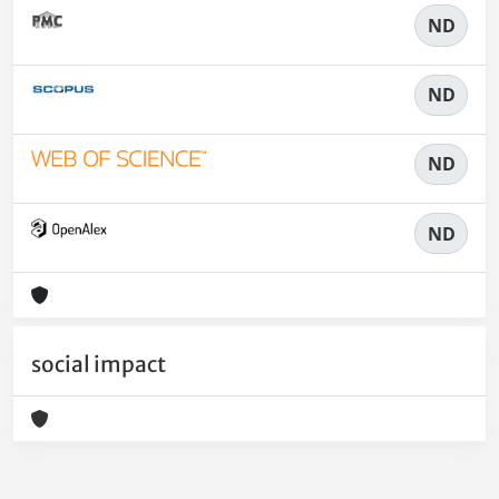
ND
ND
ND
ND
social impact