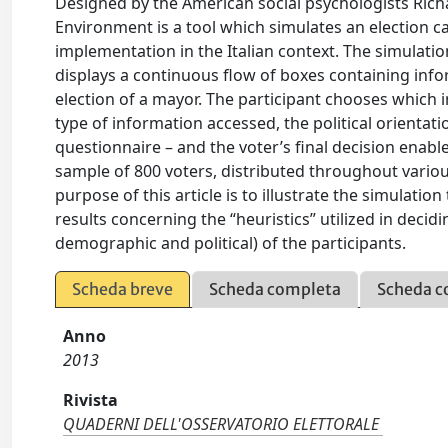
Designed by the American social psychologists Ric
Environment is a tool which simulates an election ca
implementation in the Italian context. The simulatio
displays a continuous flow of boxes containing info
election of a mayor. The participant chooses which 
type of information accessed, the political orientati
questionnaire – and the voter’s final decision enable
sample of 800 voters, distributed throughout variou
purpose of this article is to illustrate the simulat
results concerning the “heuristics” utilized in decid
demographic and political) of the participants.
Scheda breve
Scheda completa
Scheda c
Anno
2013
Rivista
QUADERNI DELL'OSSERVATORIO ELETTORALE