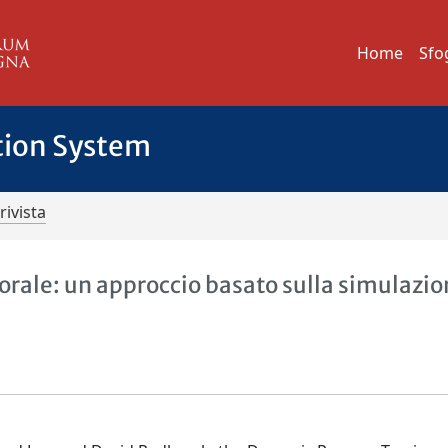
Home
Sfo
tion System
rivista
ttorale: un approccio basato sulla simulazi