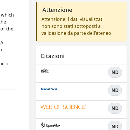
Attenzione
n which
Attenzione! I dati visualizzati
the
non sono stati sottoposti a
 of the
validazione da parte dell'ateneo
 A
n
Citazioni
e
ocio-
ND
ND
ND
ND