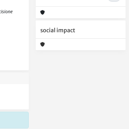
cisione
social impact