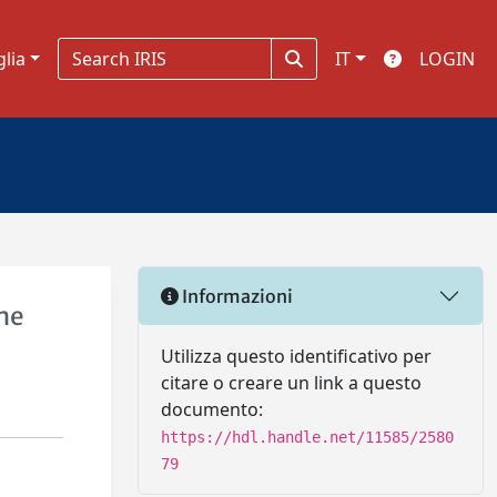
glia
IT
LOGIN
Informazioni
one
Utilizza questo identificativo per
citare o creare un link a questo
documento:
https://hdl.handle.net/11585/2580
79