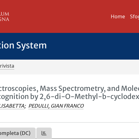
Home
Sfo
tion System
rivista
troscopies, Mass Spectrometry, and Mole
ecognition by 2,6-di-O-Methyl-b-cyclodex
LISABETTA
;
PEDULLI, GIAN FRANCO
ompleta (DC)