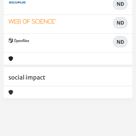
ND
ND
ND
social impact