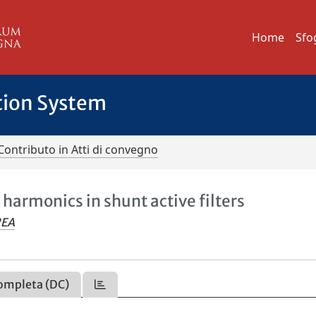
Home
Sfo
tion System
Contributo in Atti di convegno
harmonics in shunt active filters
REA
ompleta (DC)