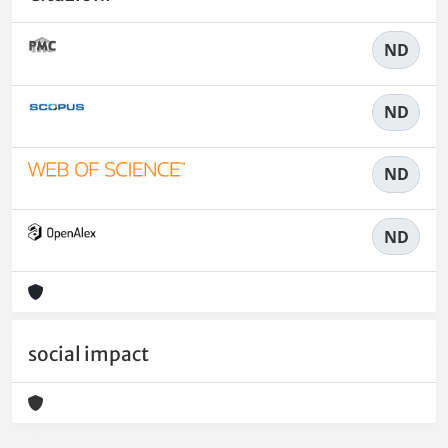
ND
ND
ND
ND
social impact