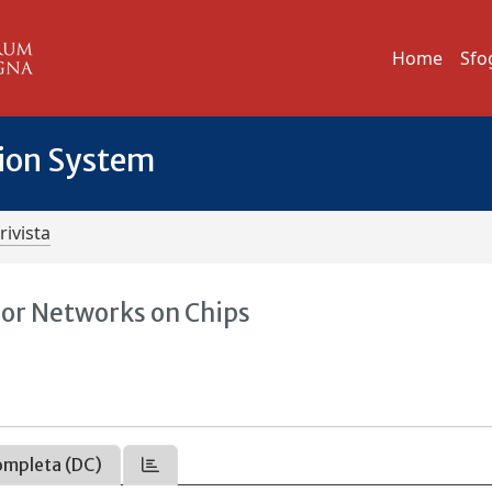
Home
Sfo
tion System
rivista
for Networks on Chips
ompleta (DC)