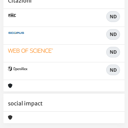
Citazioni
ND
ND
ND
ND
social impact