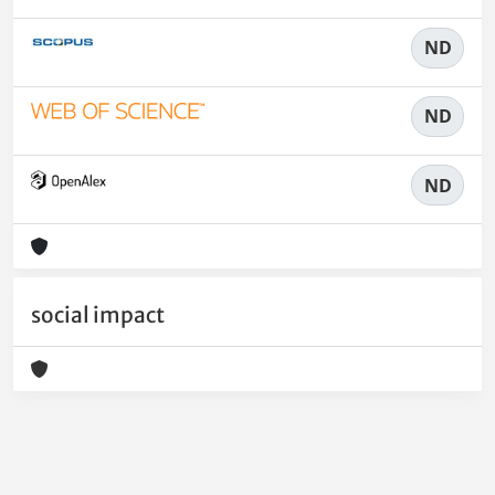
ND
ND
ND
social impact