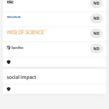
ND
ND
ND
ND
social impact