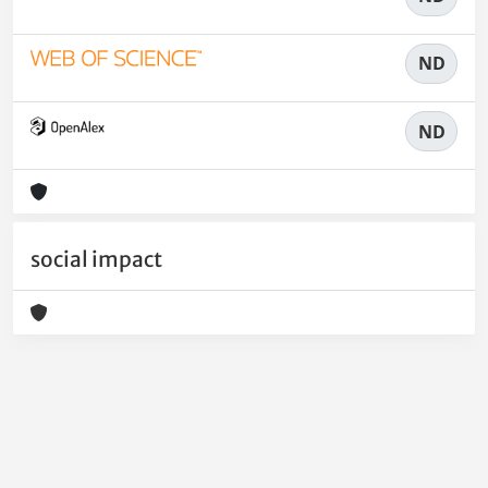
ND
ND
social impact