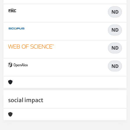
ND
ND
ND
ND
social impact