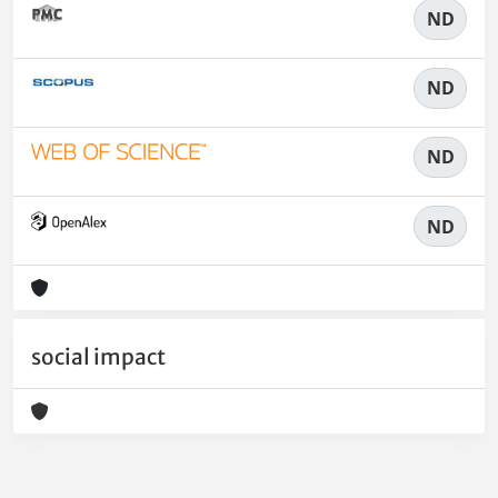
ND
ND
ND
ND
social impact