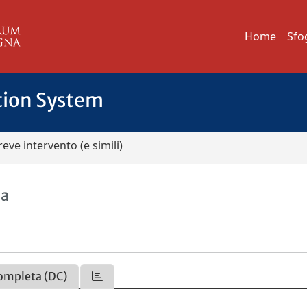
Home
Sfo
tion System
reve intervento (e simili)
la
ompleta (DC)