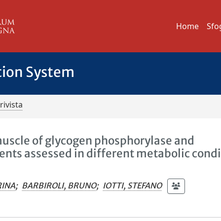
Home
Sfo
tion System
rivista
muscle of glycogen phosphorylase and
ents assessed in different metabolic condi
RINA
;
BARBIROLI, BRUNO
;
IOTTI, STEFANO