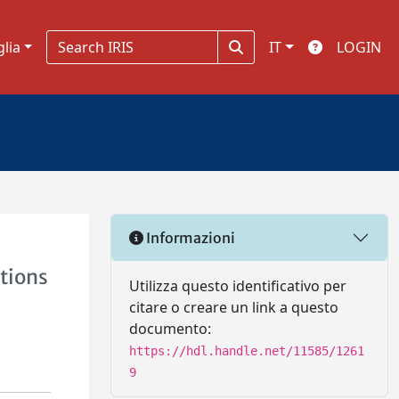
glia
IT
LOGIN
Informazioni
tions
Utilizza questo identificativo per
citare o creare un link a questo
documento:
https://hdl.handle.net/11585/1261
9