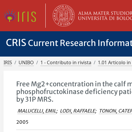
CRIS
Current Research Informa
IRIS
UNIBO
1 - Contributo in rivista
1.01 Articolo in 
Free Mg2+concentration in the calf 
phosphofructokinase deficiency pati
by 31P MRS.
MALUCELLI, EMIL
;
LODI, RAFFAELE
;
TONON, CATE
2005