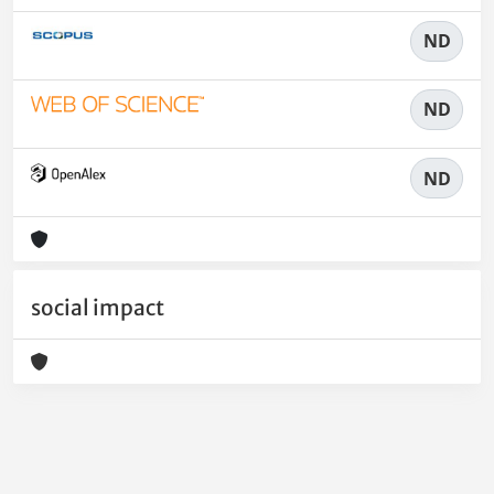
ND
ND
ND
social impact