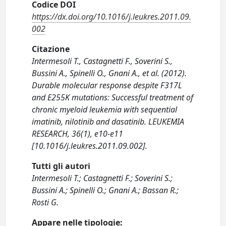
Codice DOI
https://dx.doi.org/10.1016/j.leukres.2011.09.
002
Citazione
Intermesoli T., Castagnetti F., Soverini S.,
Bussini A., Spinelli O., Gnani A., et al. (2012).
Durable molecular response despite F317L
and E255K mutations: Successful treatment of
chronic myeloid leukemia with sequential
imatinib, nilotinib and dasatinib. LEUKEMIA
RESEARCH, 36(1), e10-e11
[10.1016/j.leukres.2011.09.002].
Tutti gli autori
Intermesoli T.; Castagnetti F.; Soverini S.;
Bussini A.; Spinelli O.; Gnani A.; Bassan R.;
Rosti G.
Appare nelle tipologie: