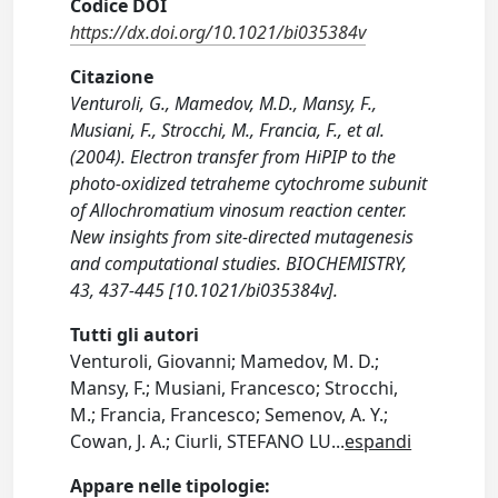
Codice DOI
https://dx.doi.org/10.1021/bi035384v
Citazione
Venturoli, G., Mamedov, M.D., Mansy, F.,
Musiani, F., Strocchi, M., Francia, F., et al.
(2004). Electron transfer from HiPIP to the
photo-oxidized tetraheme cytochrome subunit
of Allochromatium vinosum reaction center.
New insights from site-directed mutagenesis
and computational studies. BIOCHEMISTRY,
43, 437-445 [10.1021/bi035384v].
Tutti gli autori
Venturoli, Giovanni; Mamedov, M. D.;
Mansy, F.; Musiani, Francesco; Strocchi,
M.; Francia, Francesco; Semenov, A. Y.;
Cowan, J. A.; Ciurli, STEFANO LU
...
espandi
Appare nelle tipologie: