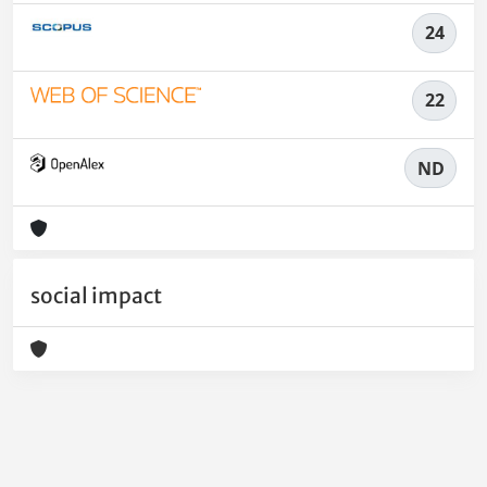
24
22
ND
social impact