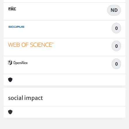
ND
0
0
0
social impact