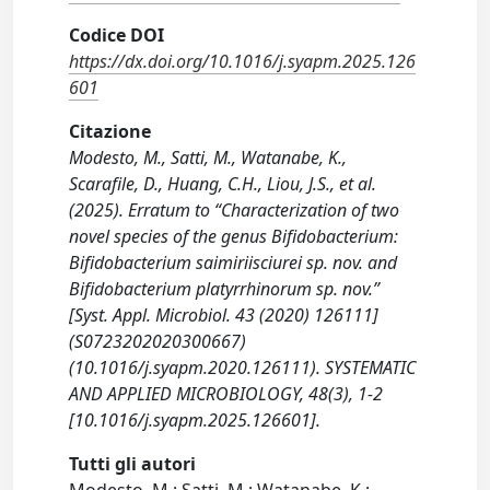
Codice DOI
https://dx.doi.org/10.1016/j.syapm.2025.126
601
Citazione
Modesto, M., Satti, M., Watanabe, K.,
Scarafile, D., Huang, C.H., Liou, J.S., et al.
(2025). Erratum to “Characterization of two
novel species of the genus Bifidobacterium:
Bifidobacterium saimiriisciurei sp. nov. and
Bifidobacterium platyrrhinorum sp. nov.”
[Syst. Appl. Microbiol. 43 (2020) 126111]
(S0723202020300667)
(10.1016/j.syapm.2020.126111). SYSTEMATIC
AND APPLIED MICROBIOLOGY, 48(3), 1-2
[10.1016/j.syapm.2025.126601].
Tutti gli autori