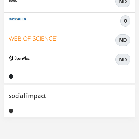
ND
0
ND
ND
social impact