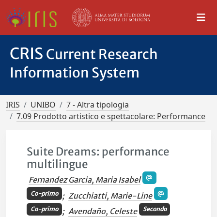
CRIS
Current Research
Information System
IRIS
UNIBO
7 - Altra tipologia
7.09 Prodotto artistico e spettacolare: Performance
Suite Dreams: performance
multilingue
Fernandez Garcia, Maria Isabel
Co-primo
;
Zucchiatti, Marie-Line
Co-primo
Secondo
;
Avendaño, Celeste