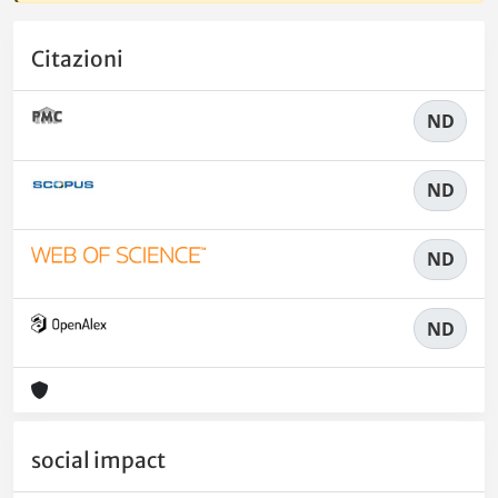
Citazioni
ND
ND
ND
ND
social impact