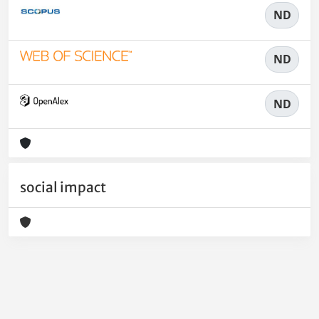
ND
ND
ND
social impact